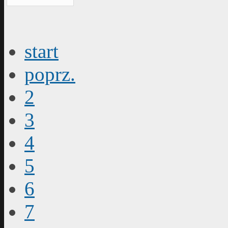
start
poprz.
2
3
4
5
6
7