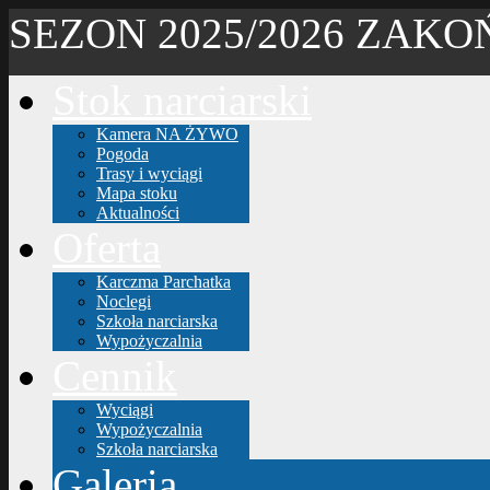
SEZON 2025/2026 ZAK
Stok narciarski
Kamera NA ŻYWO
Pogoda
Trasy i wyciągi
Mapa stoku
Aktualności
Oferta
Karczma Parchatka
Noclegi
Szkoła narciarska
Wypożyczalnia
Cennik
Wyciągi
Wypożyczalnia
Szkoła narciarska
Galeria