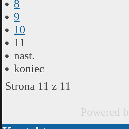
8
9
10
11
nast.
koniec
Strona 11 z 11
Powered 