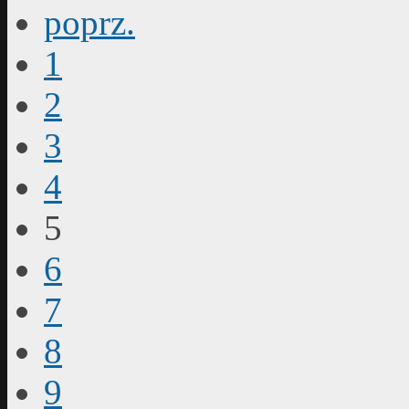
poprz.
1
2
3
4
5
6
7
8
9