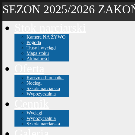
SEZON 2025/2026 ZAK
Stok narciarski
Kamera NA ŻYWO
Pogoda
Trasy i wyciągi
Mapa stoku
Aktualności
Oferta
Karczma Parchatka
Noclegi
Szkoła narciarska
Wypożyczalnia
Cennik
Wyciągi
Wypożyczalnia
Szkoła narciarska
Galeria