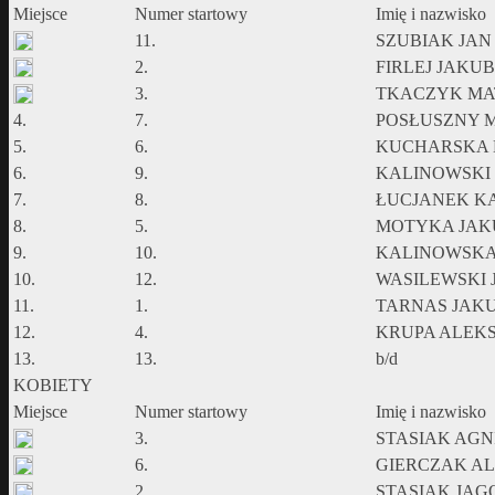
Miejsce
Numer startowy
Imię i nazwisko
11.
SZUBIAK JAN
2.
FIRLEJ JAKUB
3.
TKACZYK MA
4.
7.
POSŁUSZNY 
5.
6.
KUCHARSKA
6.
9.
KALINOWSKI
7.
8.
ŁUCJANEK K
8.
5.
MOTYKA JAK
9.
10.
KALINOWSKA
10.
12.
WASILEWSKI 
11.
1.
TARNAS JAK
12.
4.
KRUPA ALEK
13.
13.
b/d
KOBIETY
Miejsce
Numer startowy
Imię i nazwisko
3.
STASIAK AGN
6.
GIERCZAK A
2.
STASIAK JA