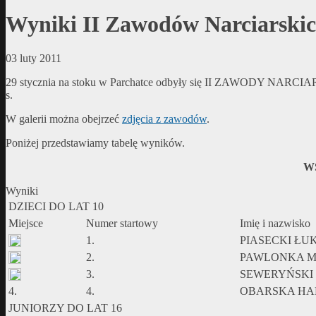
Wyniki II Zawodów Narciarskic
03 luty 2011
29 stycznia na stoku w Parchatce odbyły się II ZAWODY NARCIAR
s.
W galerii można obejrzeć
zdjęcia z zawodów
.
Poniżej przedstawiamy tabelę wyników.
W
Wyniki
DZIECI DO LAT 10
Miejsce
Numer startowy
Imię i nazwisko
1.
PIASECKI ŁU
2.
PAWLONKA M
3.
SEWERYŃSKI
4.
4.
OBARSKA HA
JUNIORZY DO LAT 16