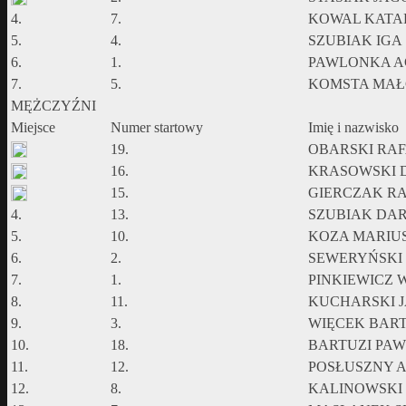
4.
7.
KOWAL KATA
5.
4.
SZUBIAK IGA
6.
1.
PAWLONKA A
7.
5.
KOMSTA MA
MĘŻCZYŹNI
Miejsce
Numer startowy
Imię i nazwisko
19.
OBARSKI RA
16.
KRASOWSKI 
15.
GIERCZAK R
4.
13.
SZUBIAK DAR
5.
10.
KOZA MARIU
6.
2.
SEWERYŃSKI 
7.
1.
PINKIEWICZ 
8.
11.
KUCHARSKI 
9.
3.
WIĘCEK BAR
10.
18.
BARTUZI PA
11.
12.
POSŁUSZNY 
12.
8.
KALINOWSKI 