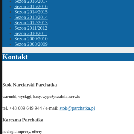
Sezon 2016/2017
Sezon 2015/2016
Sezon 2014/2015
Sezon 2013/2014
Sezon 2012/2013
Sezon 2011/2012
Sezon 2010/2011
Sezon 2009/2010
Sezon 2008/2009
Kontakt
Stok Narciarski Parchatka
warunki, wyciągi, kasy, wypożyczalnia, serwis
tel. +48 609 649 944 / e-mail:
stok@parchatka.pl
Karczma Parchatka
noclegi, imprezy, oferty