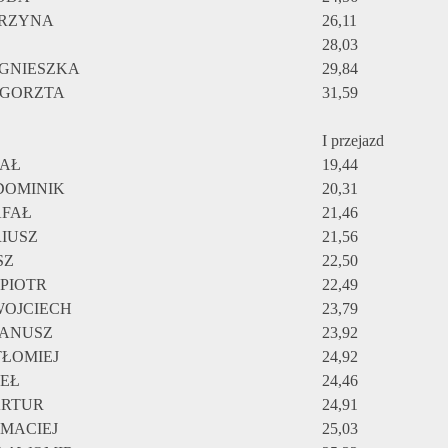
RZYNA
26,11
28,03
GNIESZKA
29,84
ŁGORZTA
31,59
I przejazd
FAŁ
19,44
DOMINIK
20,31
AFAŁ
21,46
IUSZ
21,56
SZ
22,50
PIOTR
22,49
WOJCIECH
23,79
JANUSZ
23,92
TŁOMIEJ
24,92
WEŁ
24,46
ARTUR
24,91
MACIEJ
25,03