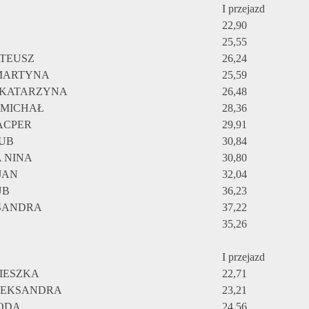
I przejazd
22,90
25,55
TEUSZ
26,24
MARTYNA
25,59
 KATARZYNA
26,48
 MICHAŁ
28,36
ACPER
29,91
UB
30,84
 NINA
30,80
JAN
32,04
UB
36,23
SANDRA
37,22
35,26
I przejazd
IESZKA
22,71
LEKSANDRA
23,21
GODA
24,56