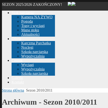
SEZON 2025/2026 ZAKOŃCZONY!
Stok narciarski
Kamera NA ŻYWO
Pogoda
Trasy i wyciągi
Mapa stoku
Aktualności
Oferta
Karczma Parchatka
Noclegi
Szkoła narciarska
Wypożyczalnia
Cennik
Wyciągi
Wypożyczalnia
Szkoła narciarska
Galeria
Kontakt
Strona główna
Sezon 2010/2011
Archiwum - Sezon 2010/2011