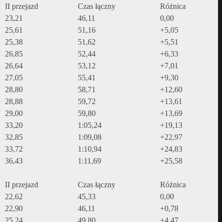
II przejazd
Czas łączny
Różnica
23,21
46,11
0,00
25,61
51,16
+5,05
25,38
51,62
+5,51
26,85
52,44
+6,33
26,64
53,12
+7,01
27,05
55,41
+9,30
28,80
58,71
+12,60
28,88
59,72
+13,61
29,00
59,80
+13,69
33,20
1:05,24
+19,13
32,85
1:09,08
+22,97
33,72
1:10,94
+24,83
36,43
1:11,69
+25,58
II przejazd
Czas łączny
Różnica
22,62
45,33
0,00
22,90
46,11
+0,78
25,24
49,80
+4,47