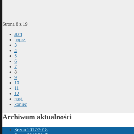
Strona 8 z 19
start
poprz.
3
4
5
6
7
8
9
10
11
12
nast.
koniec
Archiwum aktualności
Sezon 2017/2018