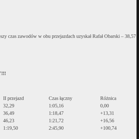
y czas zawodów w obu przejazdach uzyskał Rafał Obarski – 38,57
!!
II przejazd
Czas łączny
Różnica
32,29
1:05,16
0,00
36,49
1:18,47
+13,31
46,23
1:21,72
+16,56
1:19,50
2:45,90
+100,74